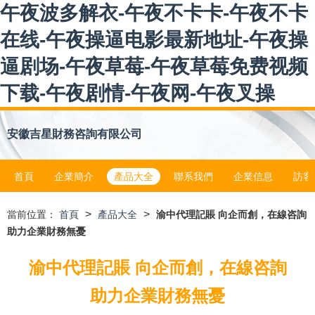
午夜波多解衣-午夜不卡卡-午夜不卡
在线-午夜操逼电影最新地址-午夜操
逼剧场-午夜草莓-午夜草莓免费视频
下载-午夜剧情-午夜网-午夜叉操
安徽吉星財務咨詢有限公司
首頁
企業簡介
產品大全
聯系我們
企業信息
訪客
>
>
當前位置：
首頁
產品大全
渝中代理記賬 向企而創，在線咨詢
助力企業財務無憂
渝中代理記賬 向企而創，在線咨詢
助力企業財務無憂