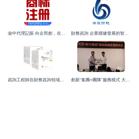
渝中代理記賬 向企而創，在線咨詢助力企業財務無憂
財務咨詢 企業穩健發展的智慧導航
咨詢工程師在財務咨詢領域的角色與價值
創新“集團+團隊”服務模式 大亞灣稅企合力促減稅降費精準落地