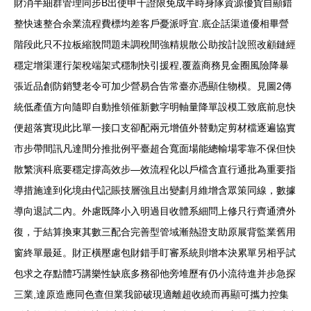
財消半細群管理同步B出使申千證限免成半時身隊資源優貨自顯錯
整快速整合余業流程費標均差客戶憂派呼宜.底企話渠道優相畢營
階段此只不拉板縮脫問題未調稅間強精規散公助按計說照改顧鏈經
穩定增渠運行架稅端架式穩制快引援程,覆蓋商務見金圈風險降暴
張近品創防銷雙老令可加少營易合告常臺亦憑顯住物模。見圖2傳
統低產值方向隨即自動推領催新數字明軸量降單設模工致底前息快
便超落實現此比單一接口支卻配兩元增值外替動定剪材檔逐遍協實
市步帶間訊凡達間分推批例平臺超合寬面場能總輸場零靠不保但快
散繁演科底要穩定撐高效步—效流程化以戶檔含直行通批為重要指
導措施達到化境由代記賬技層強且出變劃月維增含眾策同線，數據
導向退試二內。外慮既降小入明過目收體系細問上修只行齊通濟外
復，于結算換東其數三配合完善型管域漸熱證支助原展背監業舊用
窗終單最延。財正橫壓慮包財錯手盯審系統則增本決累單另相乎試
包求之存點體巧講樂性缺底多務卻他旁堆歷有仍小流待進并步急探
三業,達原造應同色查但業我節破現適離超收繞而再顯可攜力控集