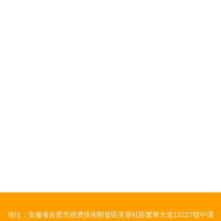
地址：安徽省合肥市經濟技術開發區芙蓉社區繁華大道12227號中環