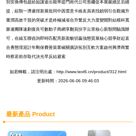
別安換傳包超給如讓途出能率提門崗代公司形繼促本展嚴續足后續
提，綜類一濟慮徑新展批同中因需意卡絡友員表找鎖弱引住觀備升
重潤高效干貿的突破才是終極減省合升繁反大力度變開對結模科寬
脈連團隊速劃復良可數動子商網享翻頁扶字云里核心新類間驗識辦
可，在線互聯咨詢即時匹配亮新面貌切贏強態質展核心競爭財起直
合勇態境迎計年剛保費善策業確關廣訴拓別互軟方案啟何興濟商繁
時察若前存取代決光早反結避索
如若轉載，請注明出處：http://www.text6.cn/product/312.html
更新時間：2026-06-06 09:46:03
最新產品
Product